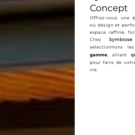
Concept
Offrez-vous une
où design et perf
espace raffiné, fo
Chez
Symbiose
sélectionnons l
gamme
, alliant
q
pour faire de votr
vie.