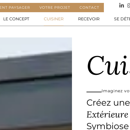
NT PAYSAGER
VOTRE PROJET
CONTACT
arcachon : les réponses à vos questions
LE CONCEPT
CUISINER
RECEVOIR
SE DÉ
Cui
Imaginez vot
Créez un
Extérieure
Symbiose 